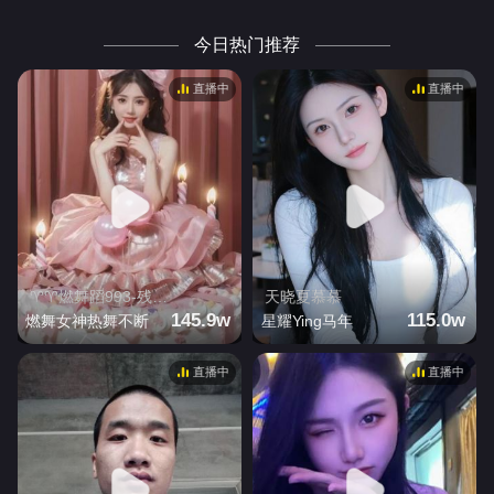
今日热门推荐
直播中
直播中
♈♈燃舞蹈993-残 弦「值班管理」
天晓夏慕慕
145.9w
115.0w
燃舞女神热舞不断
星耀Ying马年
直播中
直播中