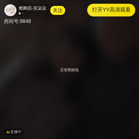
燃舞蹈-安柒柒
打开YY高清观看
关注
-
9848
直播中