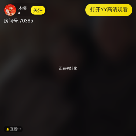
木绵
打开YY高清观看
关注
-
70385
直播中