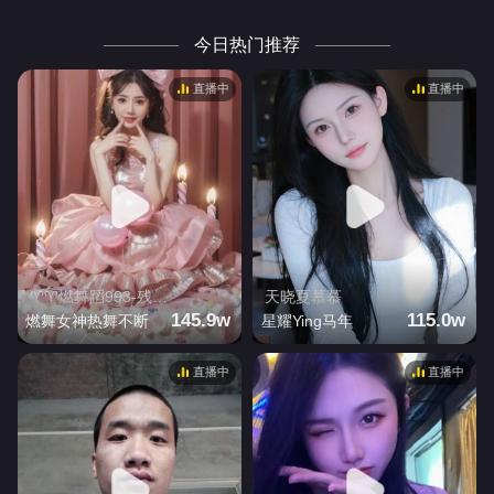
今日热门推荐
直播中
直播中
♈♈燃舞蹈993-残 弦「值班管理」
天晓夏慕慕
145.9w
115.0w
燃舞女神热舞不断
星耀Ying马年
直播中
直播中