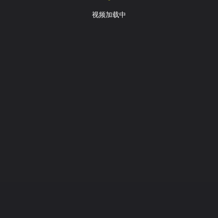
视频加载中