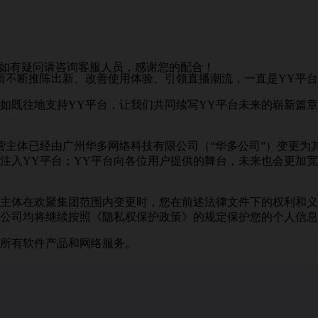
能，如有疑问请咨询客服人员，感谢您的配合！
而不断推陈出新、改善使用体验、引领直播潮流，一直是YY平台
虚位以待
如既往地支持YY平台，让我们共同续写YY平台未来的崭新篇章
营主体已经由广州华多网络科技有限公司（“华多公司”）变更为
注入YY平台；YY平台向各位用户提供的舞台，未来也会更加
主体在欢聚集团范围内变更时，您在前述法律文件下的权利和义
公司均将继续按照《隐私权保护政策》的规定保护您的个人信息
所有软件产品和网络服务。