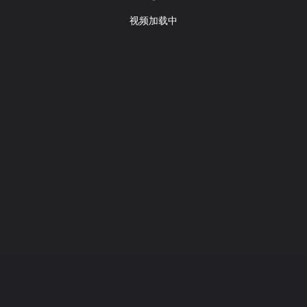
视频加载中