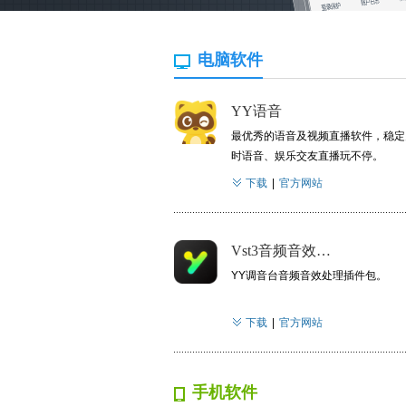
电脑软件
YY语音
最优秀的语音及视频直播软件，稳定
时语音、娱乐交友直播玩不停。
下载
|
官方网站
Vst3音频音效处理插件包
YY调音台音频音效处理插件包。
下载
|
官方网站
手机软件