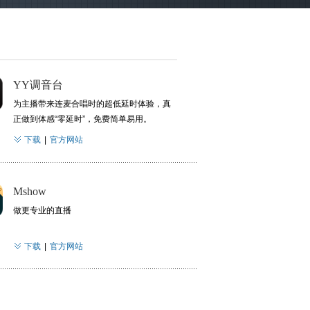
YY调音台
为主播带来连麦合唱时的超低延时体验，真
正做到体感“零延时”，免费简单易用。
下载
|
官方网站
Mshow
做更专业的直播
下载
|
官方网站