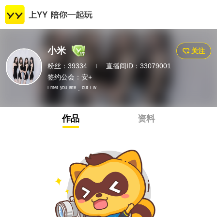
小米
关注
粉丝：39334
直播间ID：33079001
|
签约公会：
安+
ᴵ ᵐᵉᵗ ʸᵒᵘ ˡᵃᵗᵉ . ᵇᵘᵗ ᴵ ʷ
作品
资料