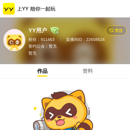
YY用户
关注
粉丝：911463
直播间ID：22608524
|
签约公会：
暂无
暂无
作品
资料