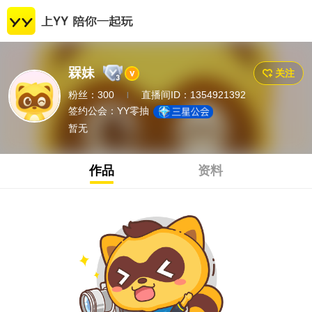
槑妹
关注
粉丝：300
直播间ID：1354921392
|
签约公会：
YY零抽
暂无
作品
资料