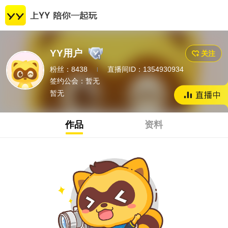
YY用户
关注
粉丝：8438
直播间ID：1354930934
|
签约公会：
暂无
暂无
作品
资料