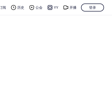
订阅
历史
公会
YY
开播
登录