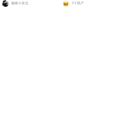
巅峰小东北
YY用户