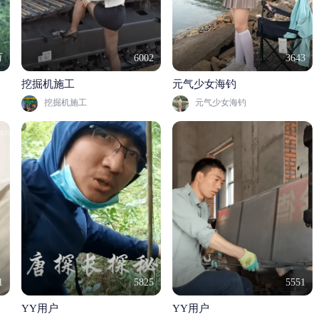
万
6002
3643
挖掘机施工
元气少女海钓
挖掘机施工
元气少女海钓
1
5825
5551
YY用户
YY用户