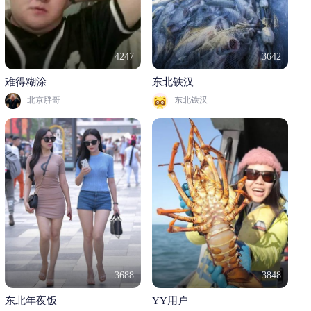
4247
3642
难得糊涂
东北铁汉
北京胖哥
东北铁汉
3688
3848
东北年夜饭
YY用户