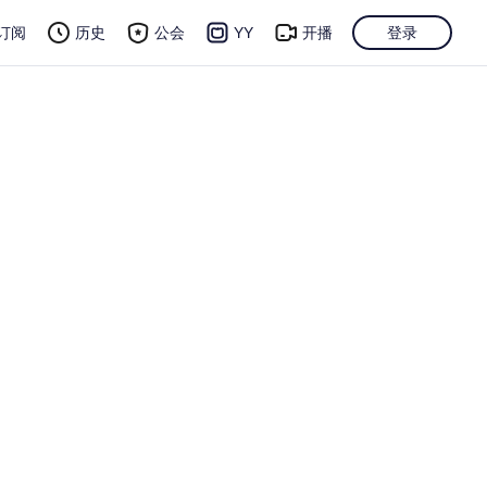
订阅
历史
公会
YY
开播
登录