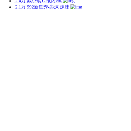
2.4万
戳小琪
Ge戳小琪
2.1万
992新星秀-尛沫
沫沫