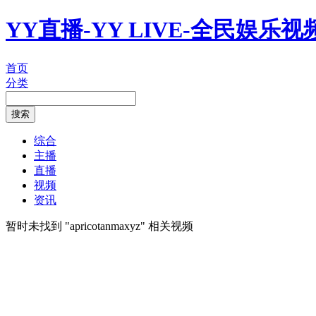
YY直播-YY LIVE-全民娱乐
首页
分类
综合
主播
直播
视频
资讯
暂时未找到 "
apricotanmaxyz
" 相关视频