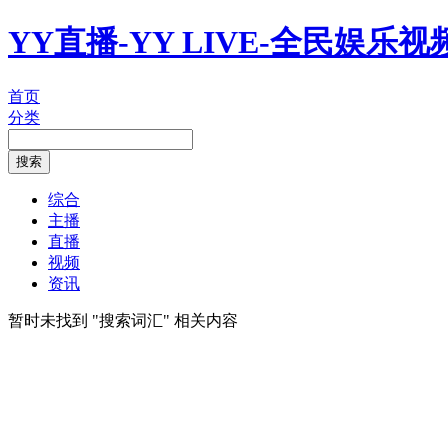
YY直播-YY LIVE-全民娱乐
首页
分类
综合
主播
直播
视频
资讯
暂时未找到 "
搜索词汇
" 相关内容