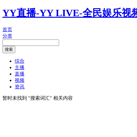
YY直播-YY LIVE-全民娱乐
首页
分类
综合
主播
直播
视频
资讯
暂时未找到 "
搜索词汇
" 相关内容