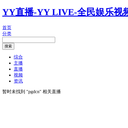
YY直播-YY LIVE-全民娱乐
首页
分类
综合
主播
直播
视频
资讯
暂时未找到 "
pgdcn
" 相关直播